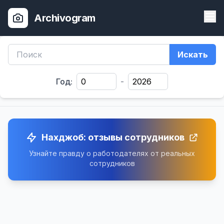
Archivogram
Искать
Год:
-
Нахджоб: отзывы сотрудников
Узнайте правду о работодателях от реальных
сотрудников