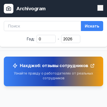
Archivogram
Искать
Год:
-
Нахджоб: отзывы сотрудников
Узнайте правду о работодателях от реальных
сотрудников