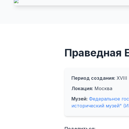
Правeдная 
Период создания:
XVIII 
Локация:
Москва
Музей:
Федеральное го
исторический музей" (И
Поделиться: