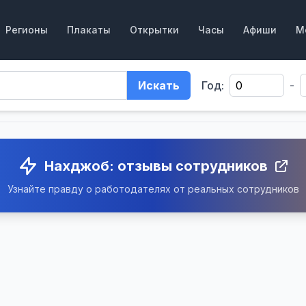
Регионы
Плакаты
Открытки
Часы
Афиши
М
Искать
Год:
-
Нахджоб: отзывы сотрудников
Узнайте правду о работодателях от реальных сотрудников