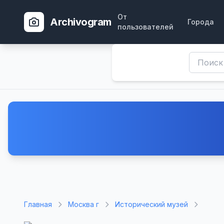
От
Archivogram
Города
пользователей
Главная
Москва г
Исторический музей