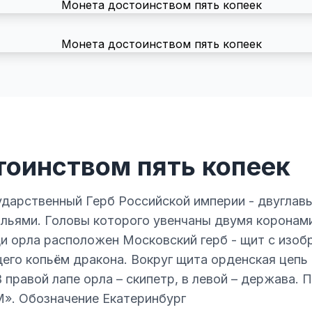
тоинством пять копеек
ударственный Герб Российской империи - двуглав
льями. Головы которого увенчаны двумя коронами
ди орла расположен Московский герб - щит с изо
го копьём дракона. Вокруг щита орденская цепь 
 правой лапе орла – скипетр, в левой – держава. 
«М». Обозначение Екатеринбург