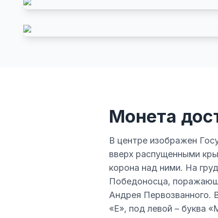
Монета дос
В центре изображен Гос
вверх распущенными кры
корона над ними. На гру
Победоносца, поражающе
Андрея Первозванного. В
«Е», под левой – буква 