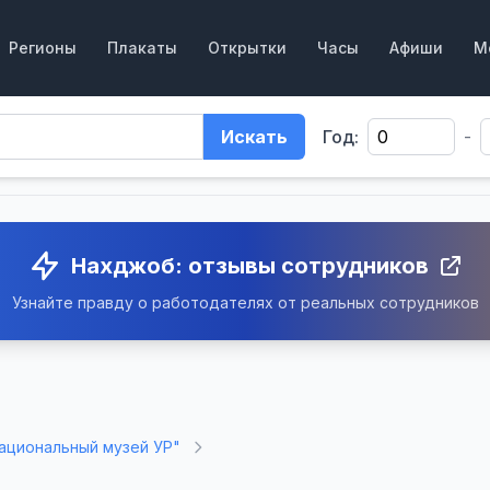
Регионы
Плакаты
Открытки
Часы
Афиши
М
Искать
Год:
-
Нахджоб: отзывы сотрудников
Узнайте правду о работодателях от реальных сотрудников
ациональный музей УР"