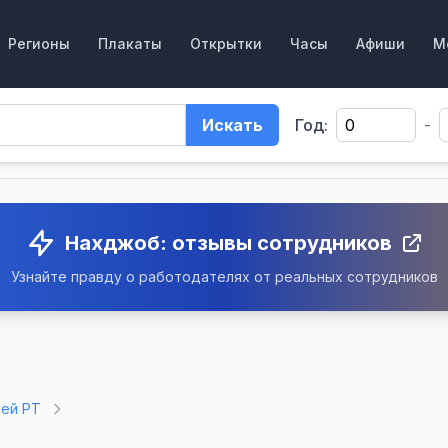
Регионы
Плакаты
Открытки
Часы
Афиши
М
Искать
Год:
-
Нахджоб: отзывы сотрудников
Узнайте правду о работодателях от реальных сотрудников
зей РТ