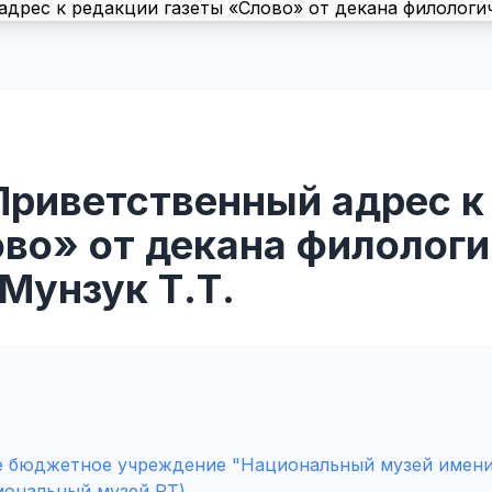
Приветственный адрес к
во» от декана филологи
Мунзук Т.Т.
е бюджетное учреждение "Национальный музей имен
иональный музей РТ)