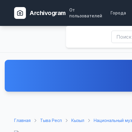
От
Archivogram
Города
пользователей
Главная
Тыва Респ
Кызыл
Национальный му