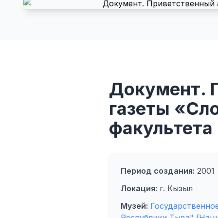
Документ. 
газеты «Сло
факультета 
Период создания:
2001
Локация:
г. Кызыл
Музей:
Государственно
Республики Тыва" (Нац