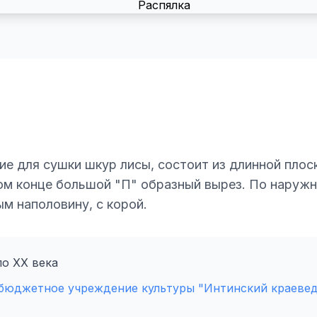
ие для сушки шкур лисы, состоит из длинной плос
гом конце большой "П" образный вырез. По наруж
м наполовину, с корой.
о ХХ века
бюджетное учреждение культуры "Интинский краевед