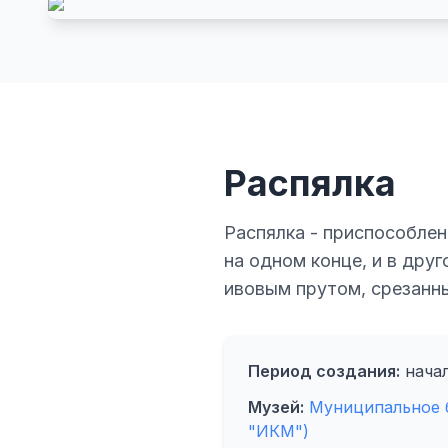
Распялка
Распялка - приспособлен
на одном конце, и в дру
ивовым прутом, срезанны
Период создания:
начал
Музей:
Муниципальное 
"ИКМ")