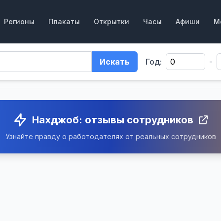
Регионы
Плакаты
Открытки
Часы
Афиши
М
Искать
Год:
-
Нахджоб: отзывы сотрудников
Узнайте правду о работодателях от реальных сотрудников