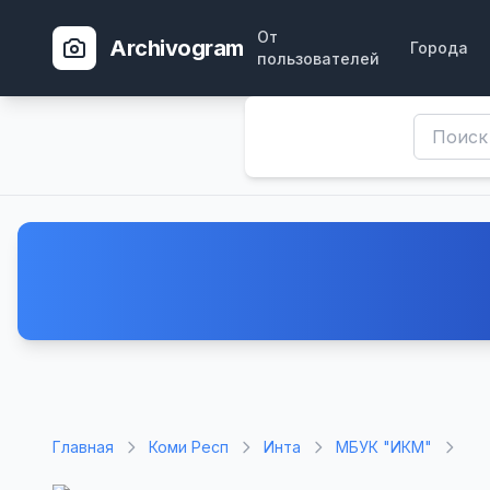
От
Archivogram
Города
пользователей
Главная
Коми Респ
Инта
МБУК "ИКМ"