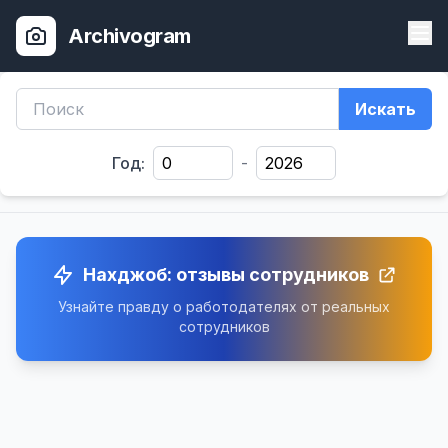
Archivogram
Искать
Год:
-
Нахджоб: отзывы сотрудников
Узнайте правду о работодателях от реальных
сотрудников