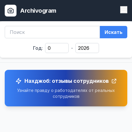
Archivogram
Искать
Год:
-
Нахджоб: отзывы сотрудников
Узнайте правду о работодателях от реальных
сотрудников