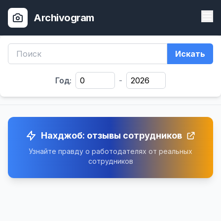
Archivogram
Искать
Год:
-
Нахджоб: отзывы сотрудников
Узнайте правду о работодателях от реальных
сотрудников