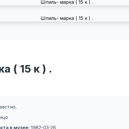
 ( 15 к ) .
вестно.
ицо
кта в музее:
1982-03-26