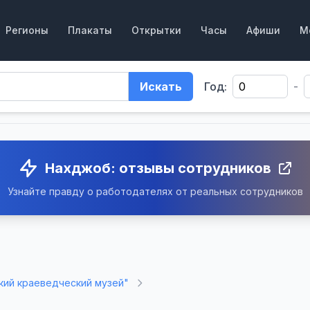
Регионы
Плакаты
Открытки
Часы
Афиши
М
Искать
Год:
-
Нахджоб: отзывы сотрудников
Узнайте правду о работодателях от реальных сотрудников
ий краеведческий музей"