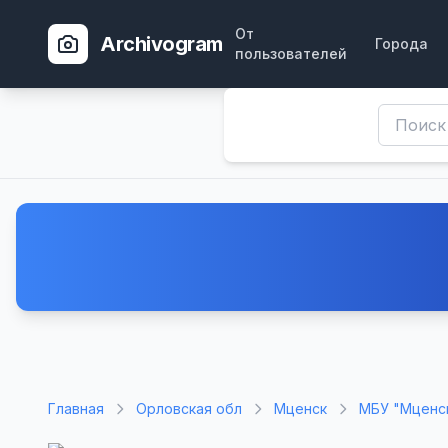
От
Archivogram
Города
пользователей
Главная
Орловская обл
Мценск
МБУ "Мценск