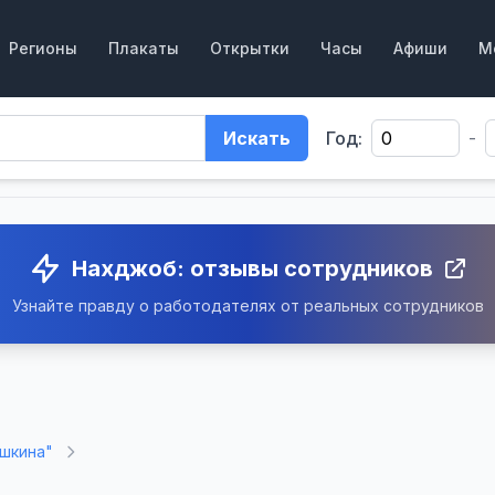
Регионы
Плакаты
Открытки
Часы
Афиши
М
Искать
Год:
-
Нахджоб: отзывы сотрудников
Узнайте правду о работодателях от реальных сотрудников
ышкина"