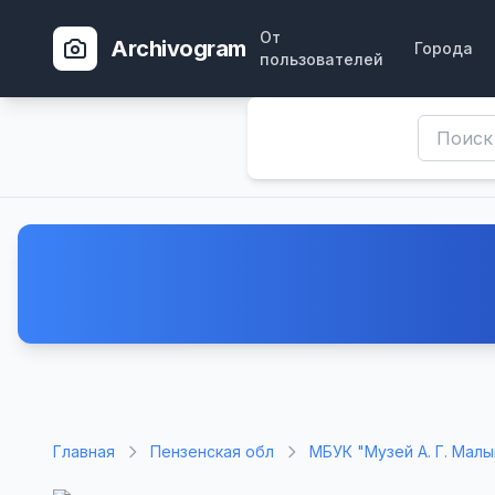
От
Archivogram
Города
пользователей
Главная
Пензенская обл
МБУК "Музей А. Г. Мал