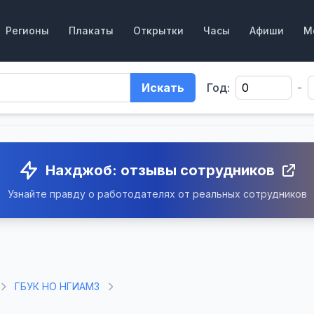
Регионы
Плакаты
Открытки
Часы
Афиши
М
Искать
Год:
-
Нахджоб: отзывы сотрудников
Узнайте правду о работодателях от реальных сотрудников
ГБУК НО НГИАМЗ