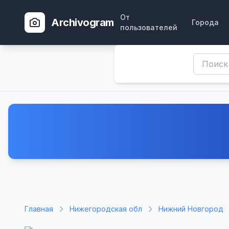
От
Archivogram
Города
пользователей
Главная
Нижегородская обл
Нижний Новгород