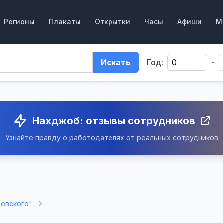
Регионы
Плакаты
Открытки
Часы
Афиши
М
Искать
Год:
-
Нахджоб: отзывы сотрудников
Узнайте правду о работодателях от реальных сотрудников
евского"