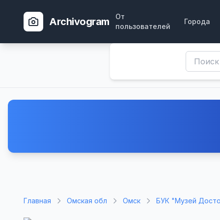
От
Archivogram
Города
пользователей
Главная
Омская обл
Омск
БУК "Музей Досто