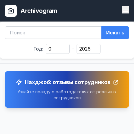
Archivogram
Искать
Год:
-
Нахджоб: отзывы сотрудников
Узнайте правду о работодателях от реальных
сотрудников