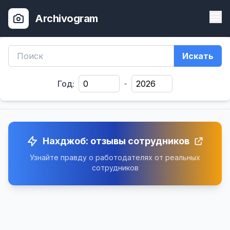
Archivogram
Искать
Год:
-
Нахджоб: отзывы сотрудников
Узнайте правду о работодателях от реальных
сотрудников