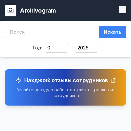
Archivogram
Искать
Год:
-
Нахджоб: отзывы сотрудников
Узнайте правду о работодателях от реальных
сотрудников