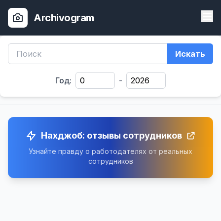
Archivogram
Искать
Год:
-
Нахджоб: отзывы сотрудников
Узнайте правду о работодателях от реальных
сотрудников