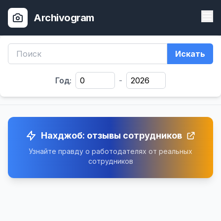
Archivogram
Искать
Год:
-
Нахджоб: отзывы сотрудников
Узнайте правду о работодателях от реальных
сотрудников