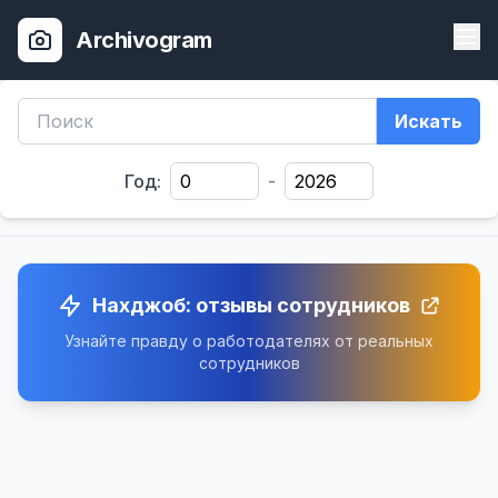
Archivogram
Искать
Год:
-
Нахджоб: отзывы сотрудников
Узнайте правду о работодателях от реальных
сотрудников