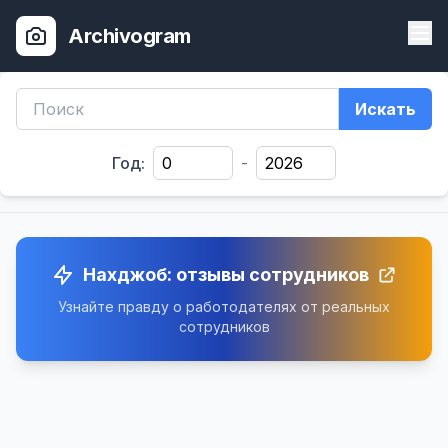
Archivogram
Искать
Год:
-
Нахджоб: отзывы сотрудников
Узнайте правду о работодателях от реальных
сотрудников