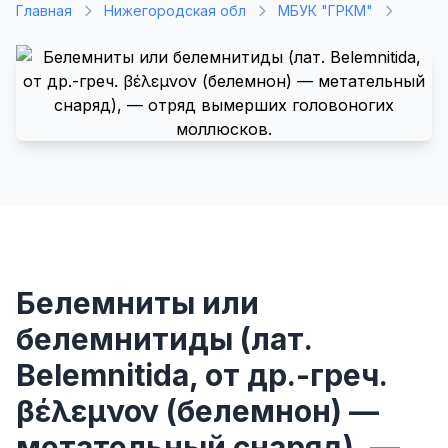
Главная
Нижегородская обл
МБУК "ГРКМ"
Белемниты или
белемнитиды (лат.
Belemnitida, от др.-греч.
βέλεμνον (белемнон) —
метательный снаряд), —