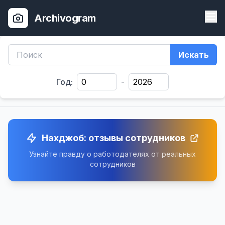
Archivogram
Искать
Год:
-
Нахджоб: отзывы сотрудников
Узнайте правду о работодателях от реальных
сотрудников