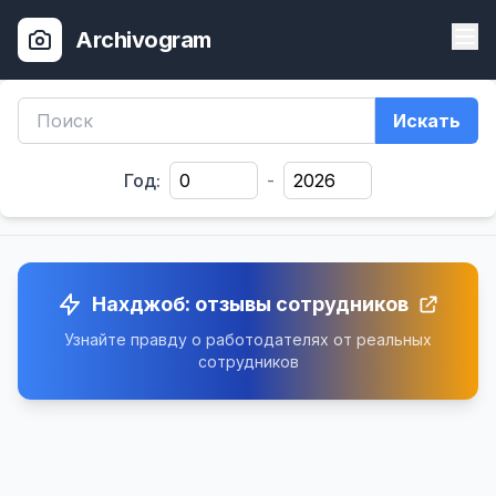
Archivogram
Искать
Год:
-
Нахджоб: отзывы сотрудников
Узнайте правду о работодателях от реальных
сотрудников