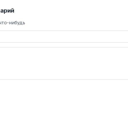
арий
что-нибудь