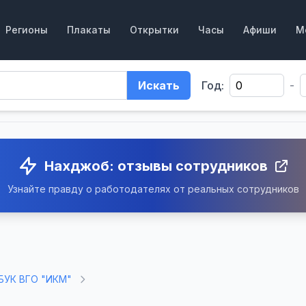
Регионы
Плакаты
Открытки
Часы
Афиши
М
Искать
Год:
-
Нахджоб: отзывы сотрудников
Узнайте правду о работодателях от реальных сотрудников
БУК ВГО "ИКМ"