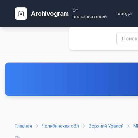
От
Archivogram
Города
пользователей
Главная
Челябинская обл
Верхний Уфалей
М