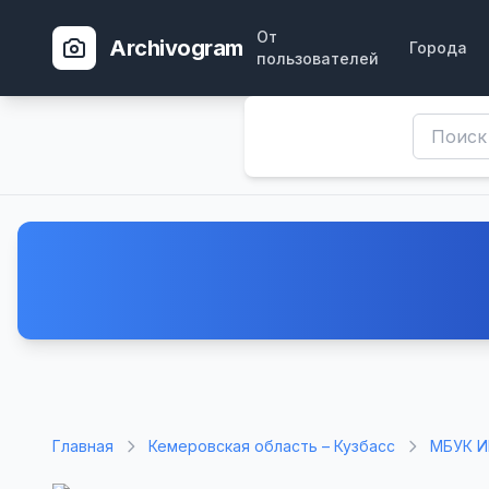
От
Archivogram
Города
пользователей
Главная
Кемеровская область – Кузбасс
МБУК 