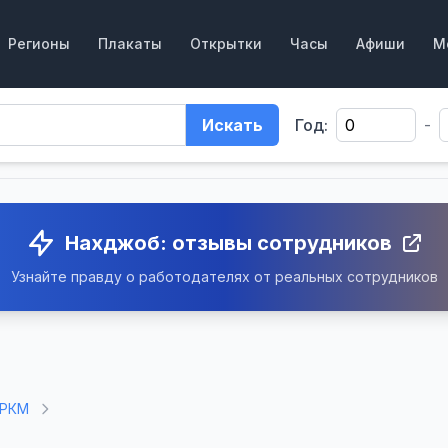
Регионы
Плакаты
Открытки
Часы
Афиши
М
Искать
Год:
-
Нахджоб: отзывы сотрудников
Узнайте правду о работодателях от реальных сотрудников
ИРКМ