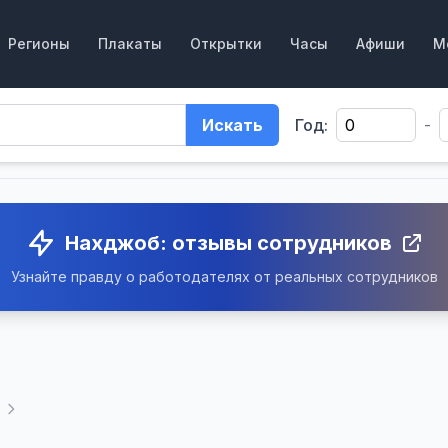
Регионы
Плакаты
Открытки
Часы
Афиши
М
Искать
Год:
-
Нахджоб: отзывы сотрудников
Узнайте правду о работодателях от реальных сотрудников