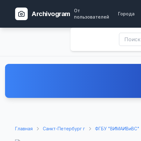
От
Archivogram
Города
пользователей
Главная
Санкт-Петербург г
ФГБУ "ВИМАИВиВС"