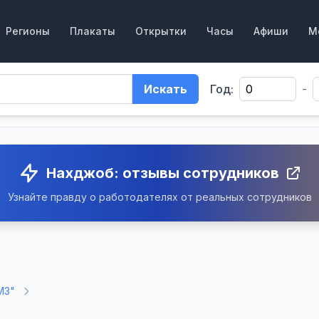
Регионы
Плакаты
Открытки
Часы
Афиши
М
Искать
Год:
-
Нахджоб: отзывы сотрудников
Узнайте правду о работодателях от реальных сотрудников
МЗ"