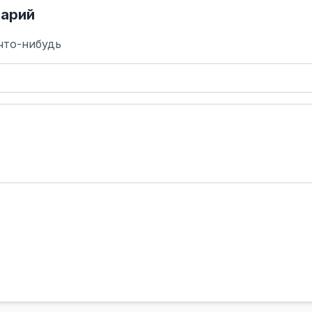
арий
что-нибудь