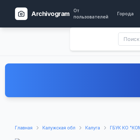
От
Archivogram
Города
пользователей
Главная
Калужская обл
Калуга
ГБУК КО "КО