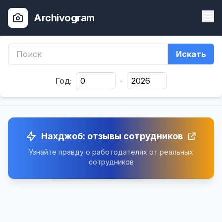
Archivogram
Искать
Год:
-
Нахджоб: отзывы сотрудников
Узнайте правду о работодателях от реальных
сотрудников