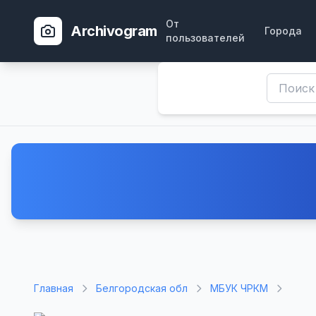
От
Archivogram
Города
пользователей
Главная
Белгородская обл
МБУК ЧРКМ