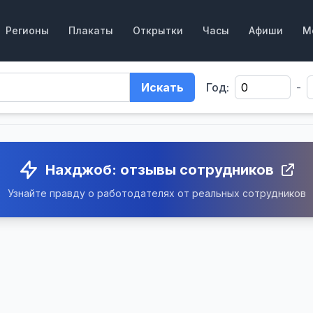
Регионы
Плакаты
Открытки
Часы
Афиши
М
Искать
Год:
-
Нахджоб: отзывы сотрудников
Узнайте правду о работодателях от реальных сотрудников