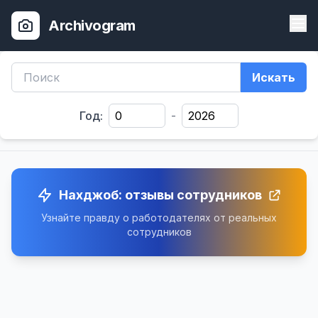
Archivogram
Искать
Год:
-
Нахджоб: отзывы сотрудников
Узнайте правду о работодателях от реальных
сотрудников