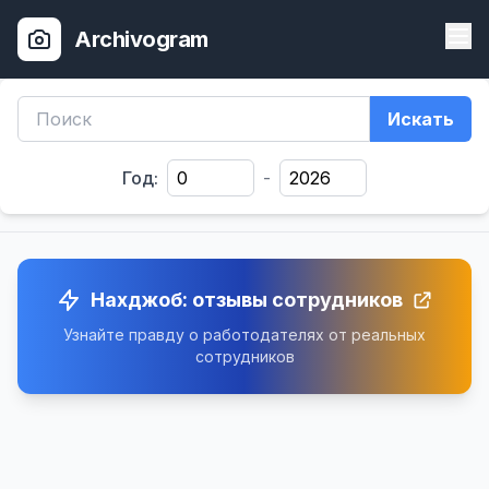
Archivogram
Искать
Год:
-
Нахджоб: отзывы сотрудников
Узнайте правду о работодателях от реальных
сотрудников