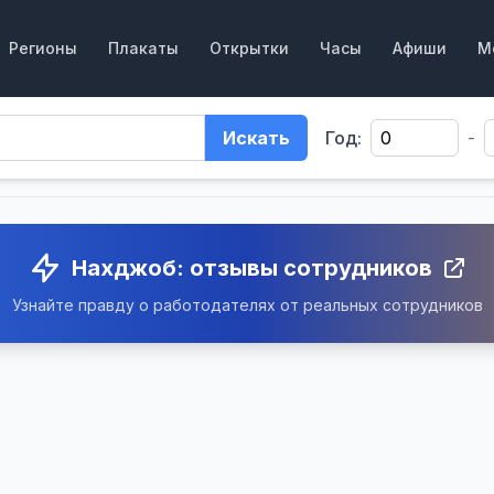
Регионы
Плакаты
Открытки
Часы
Афиши
М
Искать
Год:
-
Нахджоб: отзывы сотрудников
Узнайте правду о работодателях от реальных сотрудников