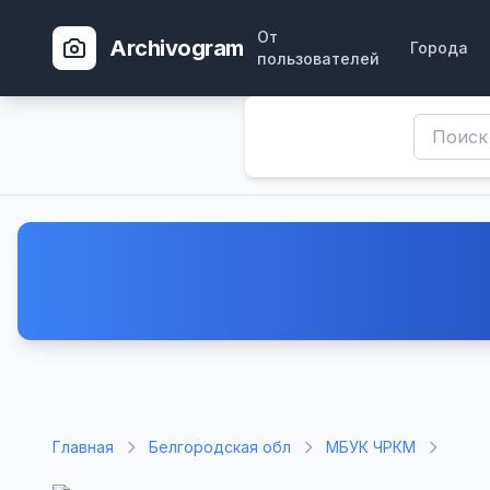
От
Archivogram
Города
пользователей
Главная
Белгородская обл
МБУК ЧРКМ