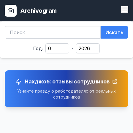
Archivogram
Искать
Год:
-
Нахджоб: отзывы сотрудников
Узнайте правду о работодателях от реальных
сотрудников