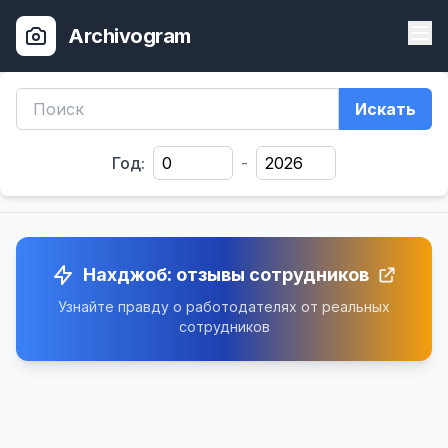
Archivogram
Искать
Год:
-
Нахджоб: отзывы сотрудников
Узнайте правду о работодателях от реальных
сотрудников