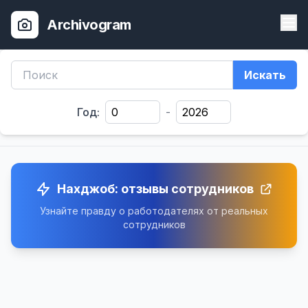
Archivogram
Искать
Год:
-
Нахджоб: отзывы сотрудников
Узнайте правду о работодателях от реальных
сотрудников