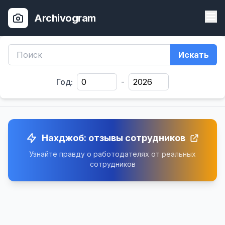
Archivogram
Искать
Год:
-
Нахджоб: отзывы сотрудников
Узнайте правду о работодателях от реальных
сотрудников