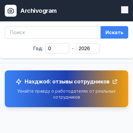
Archivogram
Искать
Год:
-
Нахджоб: отзывы сотрудников
Узнайте правду о работодателях от реальных
сотрудников