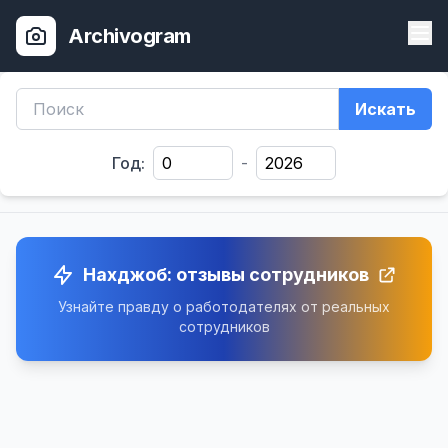
Archivogram
Искать
Год:
-
Нахджоб: отзывы сотрудников
Узнайте правду о работодателях от реальных
сотрудников