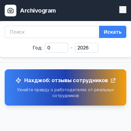
Archivogram
Искать
Год:
-
Нахджоб: отзывы сотрудников
Узнайте правду о работодателях от реальных
сотрудников