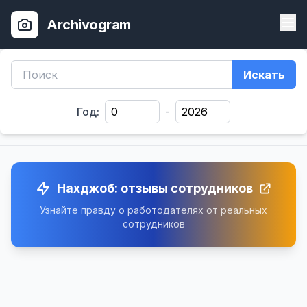
Archivogram
Искать
Год:
-
Нахджоб: отзывы сотрудников
Узнайте правду о работодателях от реальных
сотрудников