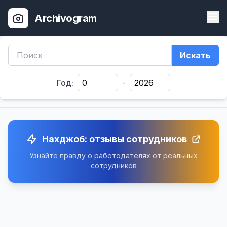
Archivogram
Искать
Год:
-
Нахджоб: отзывы сотрудников
Узнайте правду о работодателях от реальных
сотрудников