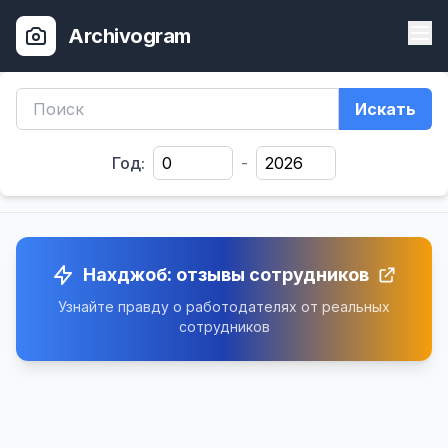
Archivogram
Искать
Год:
-
Нахджоб: отзывы сотрудников
Узнайте правду о работодателях от реальных
сотрудников