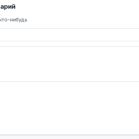
арий
что-нибудь