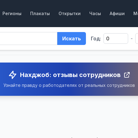
Регионы
Плакаты
Открытки
Часы
Афиши
М
Искать
Год:
-
Нахджоб: отзывы сотрудников
Узнайте правду о работодателях от реальных сотрудников