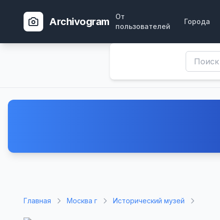
От
Archivogram
Города
пользователей
Главная
Москва г
Исторический музей