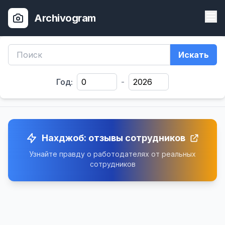
Archivogram
Искать
Год:
-
Нахджоб: отзывы сотрудников
Узнайте правду о работодателях от реальных
сотрудников