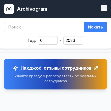
Archivogram
Искать
Год:
-
Нахджоб: отзывы сотрудников
Узнайте правду о работодателях от реальных
сотрудников