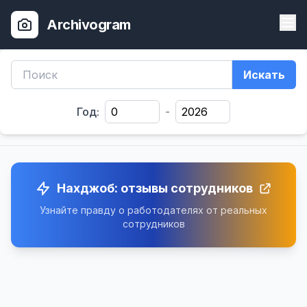
Archivogram
Искать
Год:
-
Нахджоб: отзывы сотрудников
Узнайте правду о работодателях от реальных
сотрудников