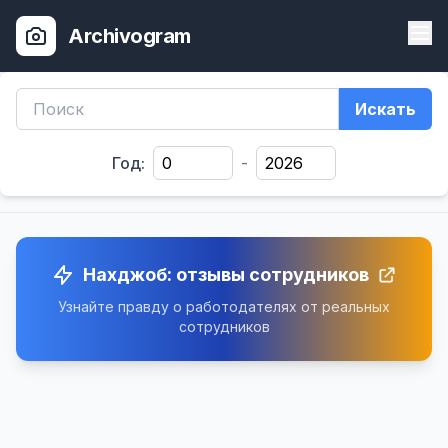
Archivogram
Искать
Год:
-
Нахджоб: отзывы сотрудников
Узнайте правду о работодателях от реальных
сотрудников