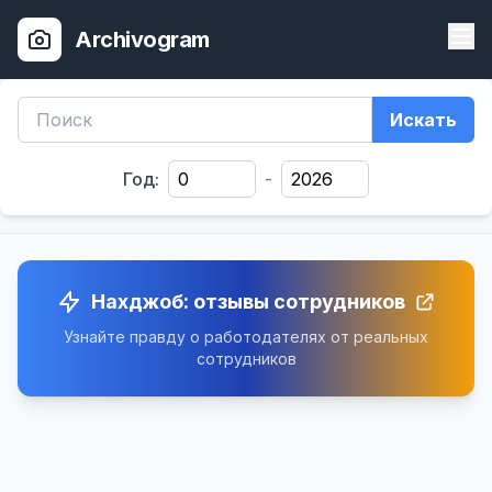
Archivogram
Искать
Год:
-
Нахджоб: отзывы сотрудников
Узнайте правду о работодателях от реальных
сотрудников