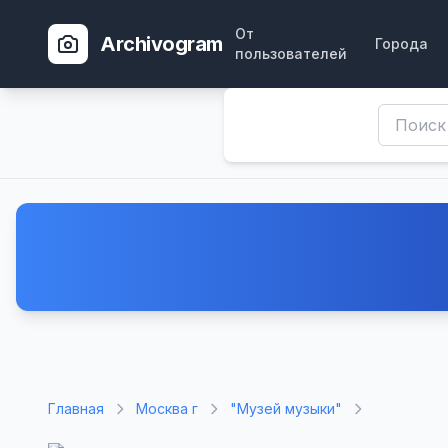
От
Archivogram
Города
пользователей
Главная
Москва г
"Музей музыки"