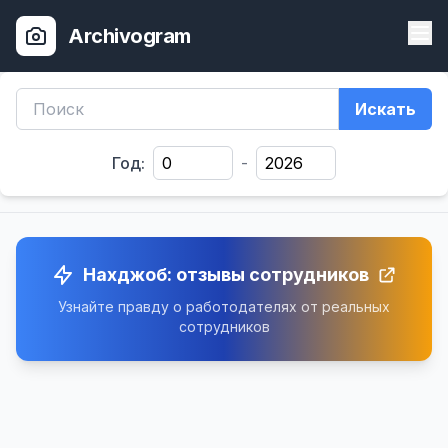
Archivogram
Искать
Год:
-
Нахджоб: отзывы сотрудников
Узнайте правду о работодателях от реальных
сотрудников