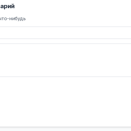
арий
что-нибудь