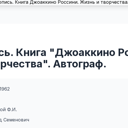
сь. Книга "Джоаккино Р
рчества". Автограф.
1962
ой Ф.И.
д Семенович