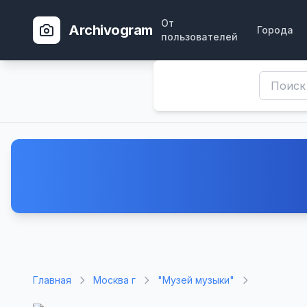
От
Archivogram
Города
пользователей
Главная
Москва г
"Музей музыки"