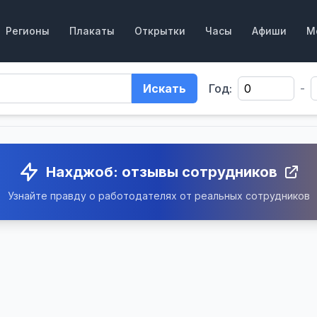
Регионы
Плакаты
Открытки
Часы
Афиши
М
Искать
Год:
-
Нахджоб: отзывы сотрудников
Узнайте правду о работодателях от реальных сотрудников